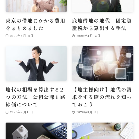
東京の借地にかかる費用
底地借地の地代 固定資
をまとめました
産税から算出する手法
2020年5月15日
2020年4月13日
地代の相場を算出する2
【地主様向け】地代の請
つの方法。公租公課と路
求をする際の流れを知っ
線価について
ておこう
2020年4月13日
2020年3月30日