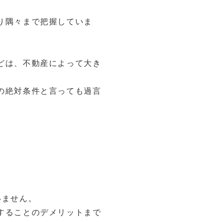
り隅々まで把握していま
どは、不動産によって大き
の絶対条件と言っても過言
。
いません。
することのデメリットまで